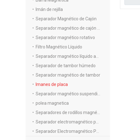
Barra Magnética
Imán de rejilla
Separador Magnético de Cajón
Separador magnético de cajón autolimpiante
Separador magnético rotativo
Filtro Magnético Líquido
Separador magnético líquido automático
Separador de tambor húmedo
Separador magnético de tambor
Imanes de placa
Separador magnético suspendido
polea magnetica
Separadores de rodillos magnéticos de alta intensidad
Separador electromagnético para polvo fino
Separador Electromagnético Para Lodos