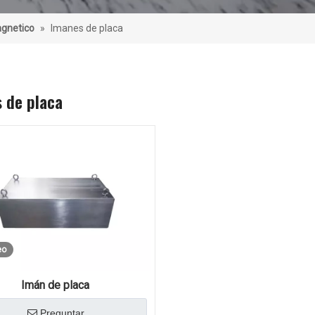
gnetico
»
Imanes de placa
 de placa
eo
Imán de placa
Preguntar