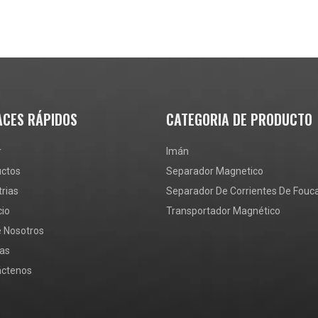
ACES RÁPIDOS
CATEGORIA DE PRODUCTO
r
Imán
uctos
Separador Magnetico
trias
Separador De Corrientes De Fouca
cio
Transportador Magnético
 Nosotros
ias
áctenos