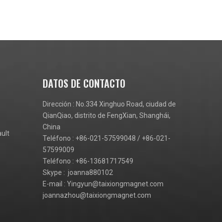
DATOS DE CONTACTO
Dirección : No.334 Xinghuo Road, ciudad de
QianQiao, distrito de FengXian, Shanghái,
China
ult
Teléfono : +86-021-57599048 / +86-021-
57599009
Teléfono : +86-13681717549
Skype : joanna880102
E-mail :
Yingyun@taixiongmagnet.com
joannazhou@taixiongmagnet.com