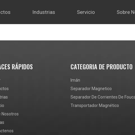
ctos
Industrias
Servicio
Sobre N
ACES RÁPIDOS
CATEGORIA DE PRODUCTO
r
Imán
uctos
Separador Magnetico
trias
Separador De Corrientes De Fouca
cio
Transportador Magnético
 Nosotros
ias
áctenos