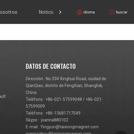
osotros
Noticias
Contáctenos
idioma
buscar
DATOS DE CONTACTO
Dirección : No.334 Xinghuo Road, ciudad de
QianQiao, distrito de FengXian, Shanghái,
China
ult
Teléfono : +86-021-57599048 / +86-021-
57599009
Teléfono : +86-13681717549
Skype : joanna880102
E-mail :
Yingyun@taixiongmagnet.com
joannazhou@taixiongmagnet.com